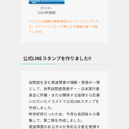
ポスター
（2026年度版）
※こちらの画像は閲覧限定のイメージサンプルで
す。スクリーンショット等による複製は固くお断
りします。
公式LINEスタンプを作りました!!
自閉症を含む発達障害の理解・啓発の一環
として、世界自閉症啓発デー・日本実行委
員会に所属・または関係する皆様から応募
いただいたイラストで公式LINEスタンプを
作成しました。
昨年好評だったため、今年も各団体から募
集して、第二弾を作成しました。
発達障害のある方々が多彩な才能を発揮す