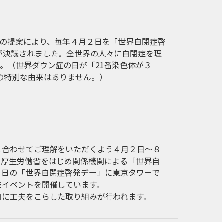
王妃の提案により、毎年４月２日を「世界自閉症啓
とすることが決議されました。全世界の人々に自閉症を理
。（世界ダウン症の日が「21番染色体が３
症の特別な由来はありません。）
と合わせてご理解をいただくよう４月２日～８
、厚生労働省をはじめ関係機関による「世界自
２日の「世界自閉症啓発デー」に東京タワーで
発イベントを開催しています。
自に工夫をこらした取り組みが行われます。