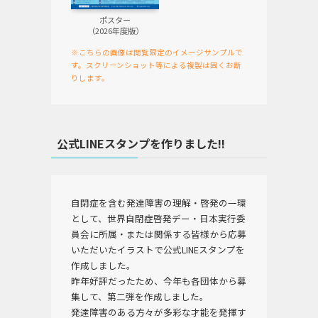
ポスター
（2026年度版）
※こちらの画像は閲覧限定のイメージサンプルで
す。スクリーンショット等による複製は固くお断
りします。
公式LINEスタンプを作りました!!
自閉症を含む発達障害の理解・啓発の一環
として、世界自閉症啓発デー・日本実行委
員会に所属・または関係する皆様から応募
いただいたイラストで公式LINEスタンプを
作成しました。
昨年好評だったため、今年も各団体から募
集して、第二弾を作成しました。
発達障害のある方々が多彩な才能を発揮す