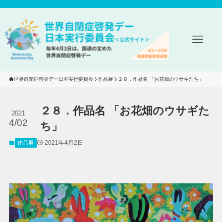
世界自閉症啓発デー日本実行委員会
作品展
２８．作品名 「お花畑のウサギたち」
２８．作品名 「お花畑のウサギた
2021
4/02
ち」
2021年4月2日
作品展