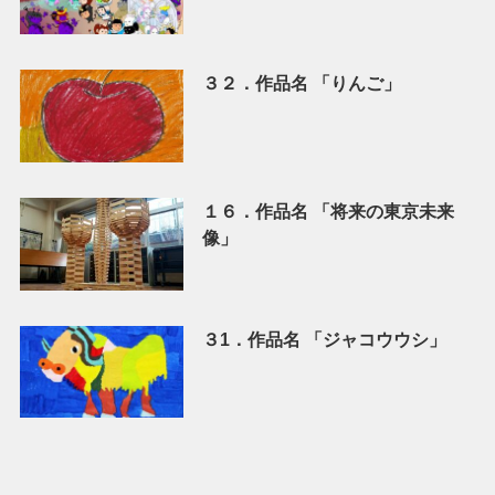
３２．作品名 「りんご」
１６．作品名 「将来の東京未来
像」
３1．作品名 「ジャコウウシ」