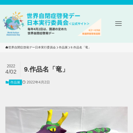
世界自閉症啓発デー日本実行委員会
作品展
9.作品名「竜」
2022
9.作品名「竜」
4/02
2022年4月2日
作品展