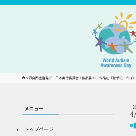
世界自閉症啓発デー日本実行委員会
作品展
10.作品名「絵手紙　かぼ
2
メニュー
4
トップページ