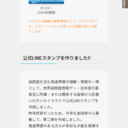
ポスター
（2026年度版）
※こちらの画像は閲覧限定のイメージサンプルで
す。スクリーンショット等による複製は固くお断
りします。
公式LINEスタンプを作りました!!
自閉症を含む発達障害の理解・啓発の一環
として、世界自閉症啓発デー・日本実行委
員会に所属・または関係する皆様から応募
いただいたイラストで公式LINEスタンプを
作成しました。
昨年好評だったため、今年も各団体から募
集して、第二弾を作成しました。
発達障害のある方々が多彩な才能を発揮す