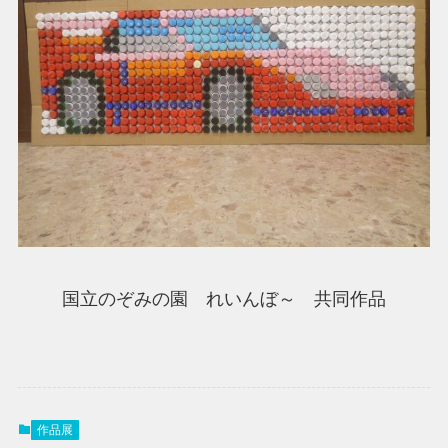
国立のぞみの園 れいんぼ～ 共同作品
作品展