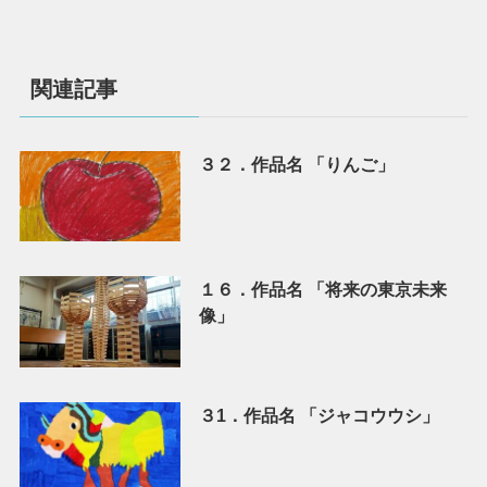
関連記事
３２．作品名 「りんご」
１６．作品名 「将来の東京未来
像」
３1．作品名 「ジャコウウシ」