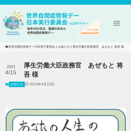
世界自閉症啓発デー日本実行委員会
お知らせ
厚生労働大臣政務官　あぜもと 将吾 様
厚生労働大臣政務官 あぜもと 将
2023
4/15
吾 様
2023年4月15日
お知らせ