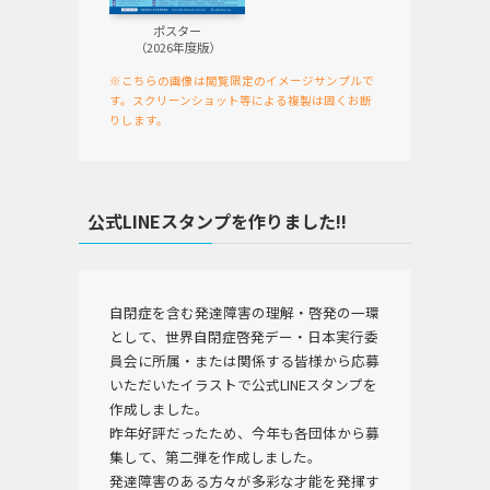
ポスター
（2026年度版）
※こちらの画像は閲覧限定のイメージサンプルで
す。スクリーンショット等による複製は固くお断
りします。
公式LINEスタンプを作りました!!
自閉症を含む発達障害の理解・啓発の一環
として、世界自閉症啓発デー・日本実行委
員会に所属・または関係する皆様から応募
いただいたイラストで公式LINEスタンプを
作成しました。
昨年好評だったため、今年も各団体から募
集して、第二弾を作成しました。
発達障害のある方々が多彩な才能を発揮す