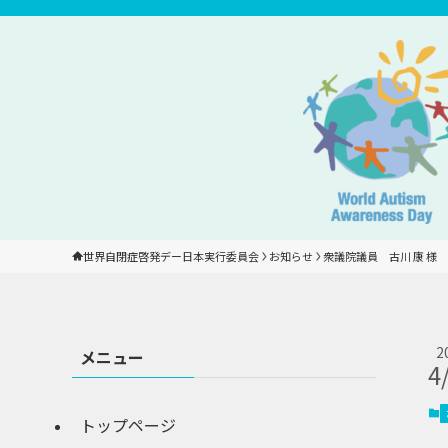
世界自閉症啓発デー日本実行委員会
お知らせ
衆議院議員　古川 康 様
2
メニュー
4
トップページ