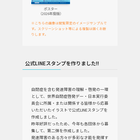
ポスター
（2026年度版）
※こちらの画像は閲覧限定のイメージサンプルで
す。スクリーンショット等による複製は固くお断
りします。
公式LINEスタンプを作りました!!
自閉症を含む発達障害の理解・啓発の一環
として、世界自閉症啓発デー・日本実行委
員会に所属・または関係する皆様から応募
いただいたイラストで公式LINEスタンプを
作成しました。
昨年好評だったため、今年も各団体から募
集して、第二弾を作成しました。
発達障害のある方々が多彩な才能を発揮す