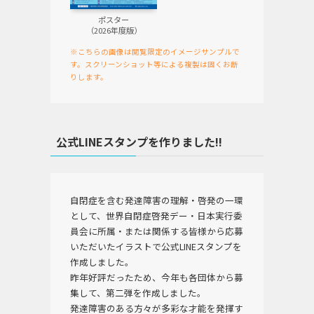
ポスター
（2026年度版）
※こちらの画像は閲覧限定のイメージサンプルで
す。スクリーンショット等による複製は固くお断
りします。
公式LINEスタンプを作りました!!
自閉症を含む発達障害の理解・啓発の一環
として、世界自閉症啓発デー・日本実行委
員会に所属・または関係する皆様から応募
いただいたイラストで公式LINEスタンプを
作成しました。
昨年好評だったため、今年も各団体から募
集して、第二弾を作成しました。
発達障害のある方々が多彩な才能を発揮す