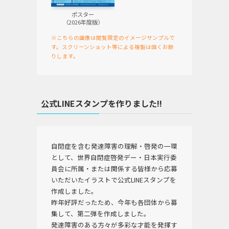
ポスター
（2026年度版）
※こちらの画像は閲覧限定のイメージサンプルで
す。スクリーンショット等による複製は固くお断
りします。
公式LINEスタンプを作りました!!
自閉症を含む発達障害の理解・啓発の一環
として、世界自閉症啓発デー・日本実行委
員会に所属・または関係する皆様から応募
いただいたイラストで公式LINEスタンプを
作成しました。
昨年好評だったため、今年も各団体から募
集して、第二弾を作成しました。
発達障害のある方々が多彩な才能を発揮す