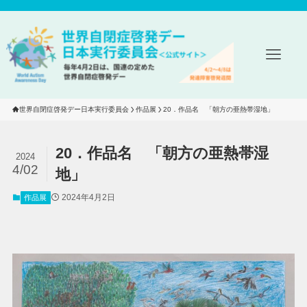
世界自閉症啓発デー日本実行委員会
作品展
20．作品名　「朝方の亜熱帯湿地」
20．作品名 「朝方の亜熱帯湿
2024
4/02
地」
2024年4月2日
作品展