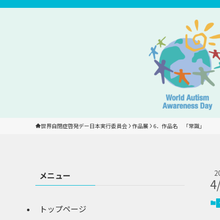
世界自閉症啓発デー日本実行委員会
作品展
6．作品名　「常識」
2
メニュー
4
トップページ