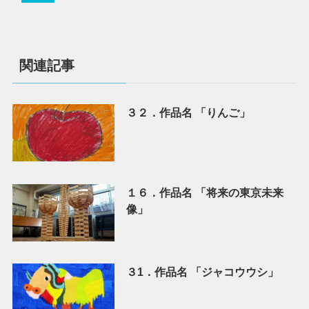
関連記事
３２．作品名 「りんご」
１６．作品名 「将来の東京未来
像」
３1．作品名 「ジャコウウシ」